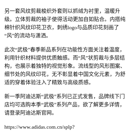
另一套风纹剪裁梭织外套则以抓绒为衬里，温暖升
级。立体剪裁的袖子使得活动更加自如贴合。内搭纯
棉针织风纹印花卫衣，刺绣logo与品质印花刻画了
“风”的流动与潇洒。
此次“武极”春季新品系列在功能性方面关注着温度，
利用针织材料提供优质触感。而“风”状剪裁与多层结
构，也展示着独特的视觉形象。流线型的风形图案、
细节处的风纹印花，无不彰显着中国文化元素，为舒
适的穿着体验注入了精致与高级质感。
新一季阿迪达斯“武极”系列已正式发售，品牌线下门
店均可选购本季“武极”系列产品，欲了解更多详情，
请登录阿迪达斯官网。
https://www.adidas.com.cn/splp?