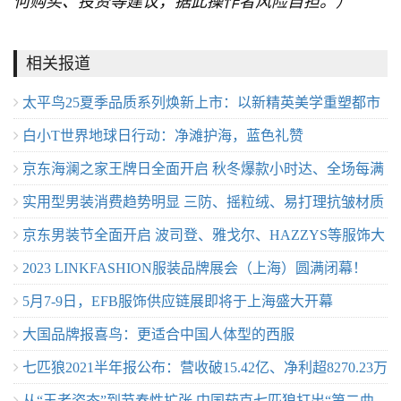
何购买、投资等建议，据此操作者风险自担。）
相关报道
太平鸟25夏季品质系列焕新上市：以新精英美学重塑都市
白小T世界地球日行动：净滩护海，蓝色礼赞
质感格调
京东海澜之家王牌日全面开启 秋冬爆款小时达、全场每满
实用型男装消费趋势明显 三防、摇粒绒、易打理抗皱材质
300减40
京东男装节全面开启 波司登、雅戈尔、HAZZYS等服饰大
京东同比增长100%
2023 LINKFASHION服装品牌展会（上海）圆满闭幕！
牌全网超低价
5月7-9日，EFB服饰供应链展即将于上海盛大开幕
大国品牌报喜鸟：更适合中国人体型的西服
七匹狼2021半年报公布：营收破15.42亿、净利超8270.23万
从“王者姿态”到节奏性扩张 中国茄克七匹狼打出“第二曲